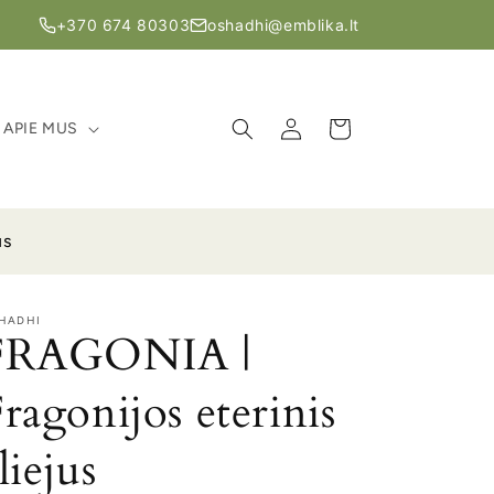
+370 674 80303
oshadhi@emblika.lt
Prisijungti
Krepšelis
APIE MUS
us
HADHI
FRAGONIA |
ragonijos eterinis
liejus