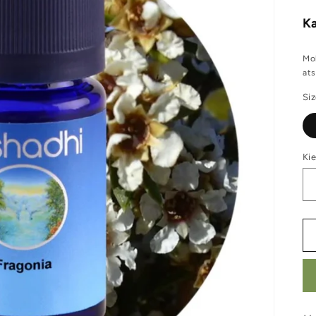
K
Mok
ats
Si
Kie