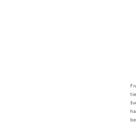
Fr
ti
šv
ha
be