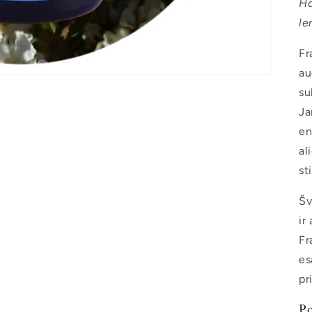
Ha
le
Fr
au
su
Ja
en
al
st
Šv
ir
Fr
es
pr
Po