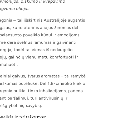
rmonijos, aiškumo ir kvėpavimo
ngvumo aliejus
agonia – tai išskirtinis Australijoje augantis
galas, kurio eterinis aliejus žinomas dėl
balansuoto poveikio kūnui ir emocijoms.
me dera švelnus ramumas ir gaivinanti
ergija, todėl tai vienas iš nedaugelio
iejų, galinčių vienu metu komfortuoti ir
imuliuoti.
elniai gaivus, švarus aromatas – tai ramybė
 aiškumas buteliuke. Dėl 1,8-cineolio kiekio
agonia puikiai tinka inhaliacijoms, padeda
ant peršalimui, turi antivirusinių ir
iešgrybelinių savybių.
veikis ir pritaikymas: