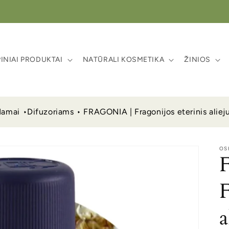
NIAI PRODUKTAI
NATŪRALI KOSMETIKA
ŽINIOS
amai
Difuzoriams
FRAGONIA | Fragonijos eterinis aliej
OS
F
a