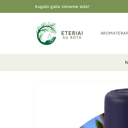
Eiti į
Augalo galia viename laše!
turinį
AROMATERAPI
N
Pereiti prie
informacijos
apie gaminį