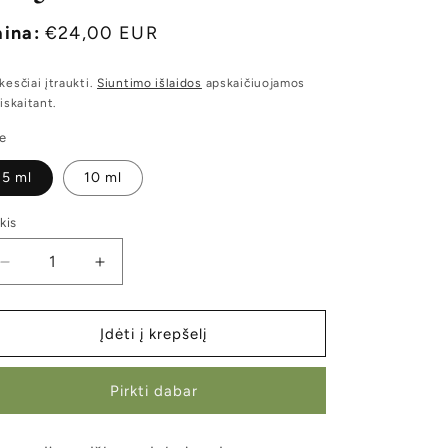
aina:
Įprasta
€24,00 EUR
kaina
esčiai įtraukti.
Siuntimo išlaidos
apskaičiuojamos
iskaitant.
ze
5 ml
10 ml
kis
Sumažinti
Padidinti
FRAGONIA
FRAGONIA
|
|
Fragonijos
Fragonijos
Įdėti į krepšelį
eterinis
eterinis
aliejus
aliejus
Pirkti dabar
kiekį
kiekį