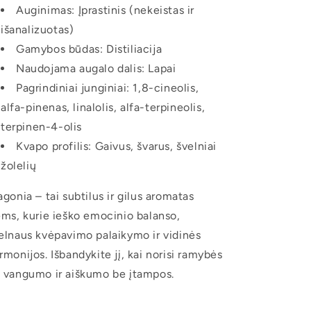
Auginimas: Įprastinis (nekeistas ir
išanalizuotas)
Gamybos būdas: Distiliacija
Naudojama augalo dalis: Lapai
Pagrindiniai junginiai: 1,8-cineolis,
alfa-pinenas, linalolis, alfa-terpineolis,
terpinen-4-olis
Kvapo profilis: Gaivus, švarus, švelniai
žolelių
agonia – tai subtilus ir gilus aromatas
ems, kurie ieško emocinio balanso,
elnaus kvėpavimo palaikymo ir vidinės
rmonijos. Išbandykite jį, kai norisi ramybės
 vangumo ir aiškumo be įtampos.