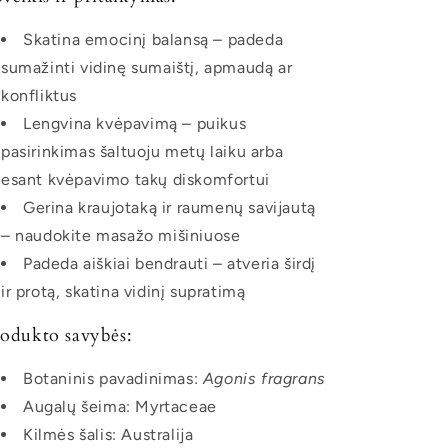
Skatina emocinį balansą – padeda
sumažinti vidinę sumaištį, apmaudą ar
konfliktus
Lengvina kvėpavimą – puikus
pasirinkimas šaltuoju metų laiku arba
esant kvėpavimo takų diskomfortui
Gerina kraujotaką ir raumenų savijautą
– naudokite masažo mišiniuose
Padeda aiškiai bendrauti – atveria širdį
ir protą, skatina vidinį supratimą
odukto savybės:
Botaninis pavadinimas:
Agonis fragrans
Augalų šeima: Myrtaceae
Kilmės šalis: Australija