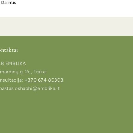
Dalintis
ntaktai
B EMBLIKA
rnardinų g. 2c, Trakai
nsultacija:
+370 674 80303
.paštas oshadhi@emblika.lt